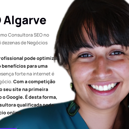
 Algarve
como Consultora SEO no
ei dezenas de Negócios
ofissional pode optimizar
só benefícios para uma
sença forte na internet é
gócio.
Com a competição
 seu site na primeira
 o Google. É desta forma,
ultora qualificada pode
cio online.