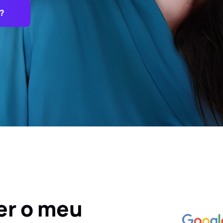
?
er o meu